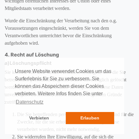
wichtigen öffentlichen Interesses der Union oder eines
Mitgliedstaats verarbeitet werden.
Wurde die Einschränkung der Verarbeitung nach den o.g.
Voraussetzungen eingeschränkt, werden Sie von dem
Verantwortlichen unterrichtet bevor die Einschränkung
aufgehoben wird.
4. Recht auf Löschung
a)Löschungspflicht
Unsere Website verwendet Cookies um das
Sie können von dem Verantwortlichen verlangen, dass die Sie
Surferlebnis für Sie zu verbessern. Sie
betreffenden personenbezogenen Daten unverzüglich gelöscht
können das Abspeichern dieser Cookies
werden, und der Verantwortliche ist verpflichtet, diese Daten
verbieten. Weitere Infos finden Sie unter
unverzüglich zu löschen, sofern einer der folgenden Gründe
zutrifft:
Datenschutz
Die Sie betreffenden personenbezogenen Daten sind für die
Verbieten
Erlauben
Zwecke, für die sie erhoben oder auf sonstige Weise
verarbeitet wurden, nicht mehr notwendig.
Sie widerrufen Ihre Einwilligung, auf die sich die